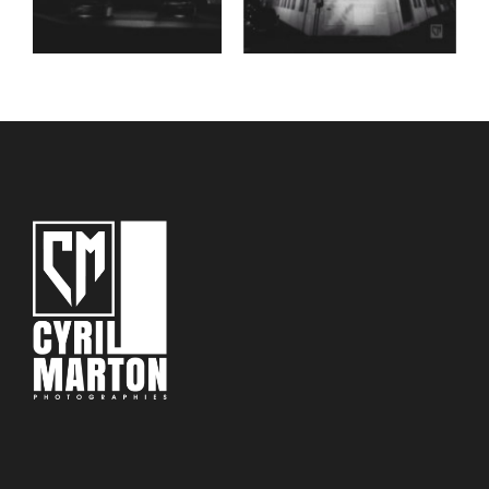
Date
Date