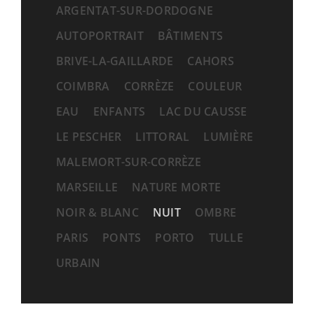
ARGENTAT-SUR-DORDOGNE
AUTOPORTRAIT
BÂTIMENTS
BRIVE-LA-GAILLARDE
CAHORS
COIMBRA
CORRÈZE
COULEUR
EAU
ENFANTS
LAC DU CAUSSE
LE PESCHER
LITTORAL
LUMIÈRE
MALEMORT-SUR-CORRÈZE
MARSEILLE
NATURE MORTE
NOIR & BLANC
NUIT
OMBRE
PARIS
PONTS
PORTO
TULLE
URBAIN