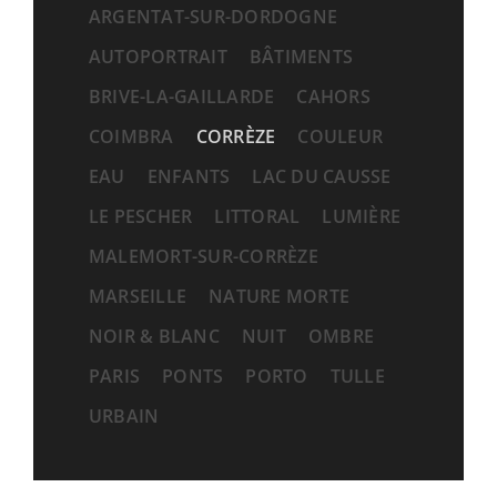
ARGENTAT-SUR-DORDOGNE
AUTOPORTRAIT
BÂTIMENTS
BRIVE-LA-GAILLARDE
CAHORS
COIMBRA
CORRÈZE
COULEUR
EAU
ENFANTS
LAC DU CAUSSE
LE PESCHER
LITTORAL
LUMIÈRE
MALEMORT-SUR-CORRÈZE
MARSEILLE
NATURE MORTE
NOIR & BLANC
NUIT
OMBRE
PARIS
PONTS
PORTO
TULLE
URBAIN