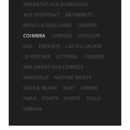
ARGENTAT-SUR-DORDOGNE
AUTOPORTRAIT
BÂTIMENTS
BRIVE-LA-GAILLARDE
CAHORS
COIMBRA
CORRÈZE
COULEUR
EAU
ENFANTS
LAC DU CAUSSE
LE PESCHER
LITTORAL
LUMIÈRE
MALEMORT-SUR-CORRÈZE
MARSEILLE
NATURE MORTE
NOIR & BLANC
NUIT
OMBRE
PARIS
PONTS
PORTO
TULLE
URBAIN