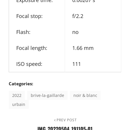
Exposure time:
0.00207 s
Focal stop:
f/2.2
Flash:
no
Focal length:
1.66 mm
ISO speed:
111
Categories:
2022
brive-la-gaillarde
noir & blanc
urbain
Previous
PREV POST
NAVIGATION
IMG_20220504_191105-01