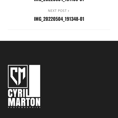
Post
DE
Next
NEXT POST
L’ARTICLE
IMG_20220504_191348-01
Post