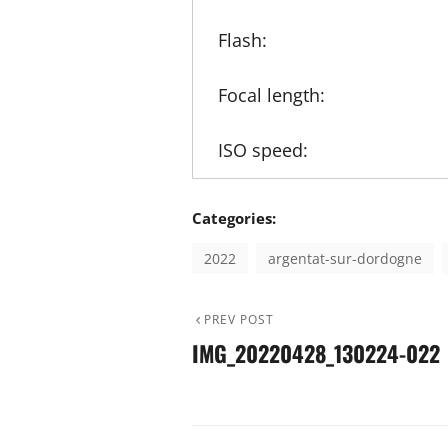
Flash:
Focal length:
ISO speed:
Categories:
2022
argentat-sur-dordogne
Previous
PREV POST
NAVIGATION
IMG_20220428_130224-022
Post
DE
L’ARTICLE