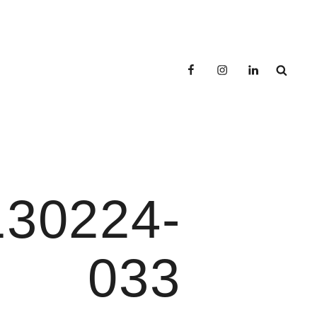
facebook
instagram
linkedin
SEAR
TOGRAPHIES
30224-
033